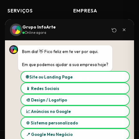
SERVIÇOS
EMPRESA
Social Media
Quem somos
Grupo InfoArte
Tráfego Pago
Portfólio
Online agora
Criação de Sites
Planos
Sistemas PHP
Clientes
Bom dia! 👋 Fico feliz em te ver por aqui.
Design & Identidade
Vault Finanças
Google Meu Negócio
Contato
Em que podemos ajudar a sua empresa hoje?
🌐 Site ou Landing Page
FALE CONOSCO
📱 Redes Sociais
(11) 96855-1349
🎨 Design / Logotipo
contato@grupoinfoarte.com.br
📈 Anúncios no Google
Instagram
YouTube
⚙️ Sistema personalizado
📍 Google Meu Negócio