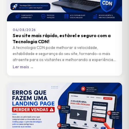
04/08/2026
Seu site mais rápido, estável e seguro com a
Tecnologia CDN!
A tecnologia CDN pode melhorar a velocidade,
estabilidade e segurança do seu site, tornando-o mais
atraente para os visitantes e melhorando a experiência
do usuário.
Ler mais →