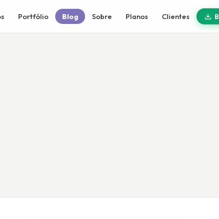
A
os
Portfólio
Blog
Sobre
Planos
Clientes
B