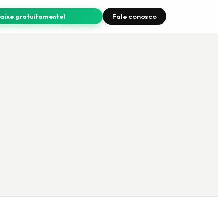
pp Vault Finanças —
GRÁTIS!
Fale conosco
aixe gratuitamente!